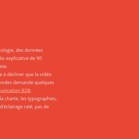
nologie, des données
déo explicative de 90
xte.
e à décliner que la vidéo
secondes demande quelques
munication B2B
.
a charte, les typographies,
d’éclairage raté, pas de