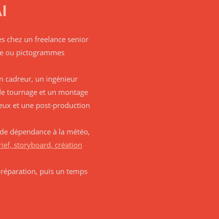
I
s chez un freelance senior
ure ou pictogrammes
n cadreur, un ingénieur
 de tournage et un montage
ieux et une post-production
s de dépendance à la météo,
rief, storyboard, création
préparation, puis un temps