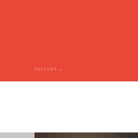
SUIVANT
→