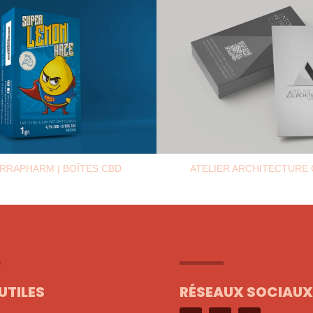
RRAPHARM | BOÎTES CBD
ATELIER ARCHITECTURE
 UTILES
RÉSEAUX SOCIAU