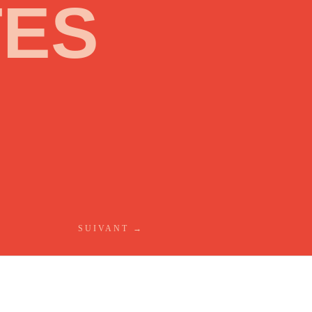
TES
SUIVANT
→