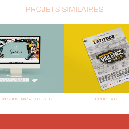
PROJETS SIMILAIRES
’UN SOUVENIR – SITE WEB
FORUM LATITUDE 